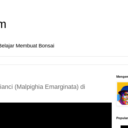
om
Belajar Membuat Bonsai
Mengen
nci (Malpighia Emarginata) di
Popular