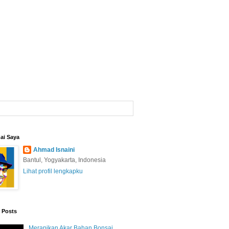
ai Saya
Ahmad Isnaini
Bantul, Yogyakarta, Indonesia
Lihat profil lengkapku
 Posts
Merapikan Akar Bahan Bonsai