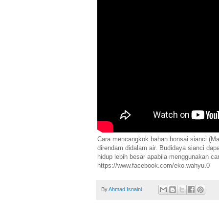
Cara mencangkok bahan bonsai sianci (Mal
direndam didalam air. Budidaya sianci dapa
hidup lebih besar apabila menggunakan ca
https://www.facebook.com/eko.wahyu.0
By
Ahmad Isnaini